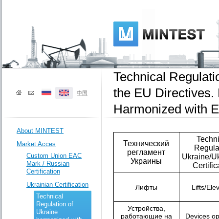
Technical Regulati
the EU Directives. 
中国
Harmonized with E
About MINTEST
Techni
Технический
Market Acces
Regula
регламент
Custom Union EAC
Ukraine/Uk
Украины
Mark / Russian
Certific
Certification
Ukrainian Certification
Лифты
Lifts/Ele
Technical
Regulation of
Устройства,
Ukraine
работающие на
Devices op