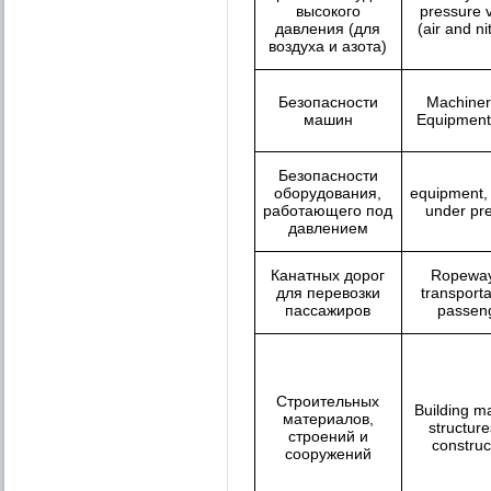
высокого
pressure 
давления (для
(air and n
воздуха и азота)
Безопасности
Machiner
машин
Equipment
Безопасности
оборудования,
equipment,
работающего под
under pr
давлением
Канатных дорог
Ropeway
для перевозки
transporta
пассажиров
passen
Строительных
Building ma
материалов,
structur
строений и
construc
сооружений