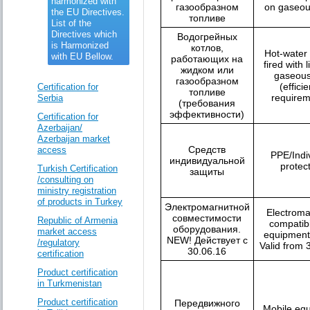
harmonized with
газообразном
on gaseou
the EU Directives.
топливе
List of the
Directives which
Водогрейных
is Harmonized
котлов,
Hot-water 
with EU Bellow.
работающих на
fired with l
жидком или
gaseous
газообразном
(effici
Certification for
топливе
requirem
Serbia
(требования
эффективности)
Certification for
Azerbaijan/
Azerbaijan market
Средств
access
PPE/Indi
индивидуальной
protec
Turkish Certification
защиты
/consulting on
ministry registration
of products in Turkey
Электромагнитной
Electroma
совместимости
Republic of Armenia
compatibi
оборудования.
market access
equipment
NEW! Действует c
/regulatory
Valid from 
30.06.16
certification
Product certification
in Turkmenistan
Product certification
Передвижного
Mobile eq