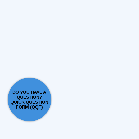
DO YOU HAVE A
QUESTION?
QUICK QUESTION
FORM (QQF)