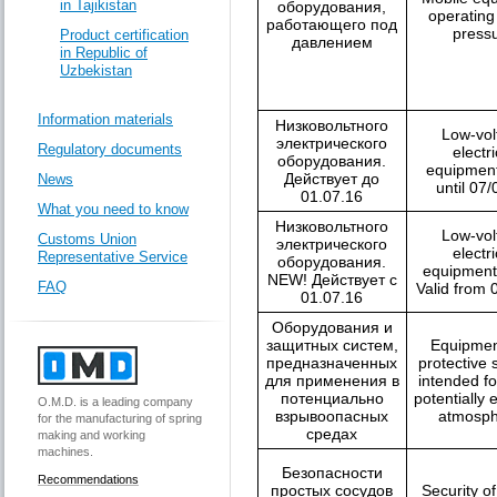
in Tajikistan
оборудования,
operating
работающего под
press
Product certification
давлением
in Republic of
Uzbekistan
Information materials
Низковольтного
Low-vol
электрического
Regulatory documents
electri
оборудования.
equipment
Действует до
News
until 07
01.07.16
What you need to know
Низковольтного
Low-vol
Customs Union
электрического
electri
Representative Service
оборудования.
equipment
NEW! Действует c
FAQ
Valid from 
01.07.16
Оборудования и
защитных систем,
Equipmen
предназначенных
protective
для применения в
intended fo
потенциально
potentially 
O.M.D. is a leading company
взрывоопасных
atmosph
for the manufacturing of spring
средах
making and working
machines.
Безопасности
Recommendations
простых сосудов
Security o